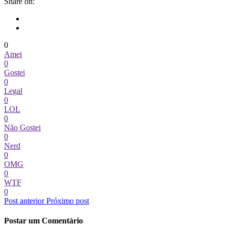
Share on:
0
Amei
0
Gostei
0
Legal
0
LOL
0
Não Gostei
0
Nerd
0
OMG
0
WTF
0
Post anterior
Próximo post
Postar um Comentário