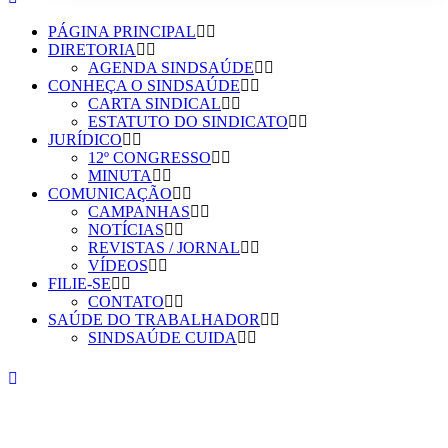
PÁGINA PRINCIPAL
DIRETORIA
AGENDA SINDSAÚDE
CONHEÇA O SINDSAÚDE
CARTA SINDICAL
ESTATUTO DO SINDICATO
JURÍDICO
12º CONGRESSO
MINUTA
COMUNICAÇÃO
CAMPANHAS
NOTÍCIAS
REVISTAS / JORNAL
VÍDEOS
FILIE-SE
CONTATO
SAÚDE DO TRABALHADOR
SINDSAÚDE CUIDA